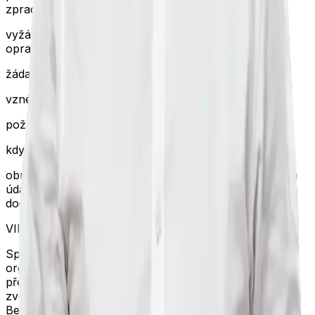
zpracováváme,
vyžádat si přístup ke svým údajům a požadovat jejich
opravu,
žádat výmaz nebo omezení zpracování,
vznést námitku proti zpracování,
požadovat přenositelnost údajů,
kdykoli odvolat souhlas,
obrátit se na nás nebo na
Úřad pro ochranu osobních
údajů
(www.uoou.cz) v případě pochybností o
dodržování vašich práv.
VII. Zabezpečení údajů
Společnost JK ESTATES s.r.o. používá technická a
organizační opatření k ochraně vašich osobních údajů
před ztrátou, zneužitím, neoprávněným přístupem či
zveřejněním.
Bezpečnostní postupy jsou pravidelně aktualizovány v