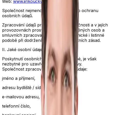
Web:
www.jirikoucky.cz
Společnost
nejmenovala pověřence pro ochranu
osobních údajů
.
Zpracování údajů probíhá v sídle společnosti a v jejích
provozovnách prostřednictvím oprávněných osob a
smluvních zpracovatelů, a to v elektronické i listinné
podobě při dodržení všech bezpečnostních zásad.
II. Jaké osobní údaje zpracováváme
Poskytnutí osobních údajů není povinné, je však
nezbytné pro uzavření a plnění smlouvy.
Společnost zpracovává zejména tyto údaje:
jméno a příjmení,
adresu bydliště / sídla,
e-mailovou adresu,
telefonní číslo,