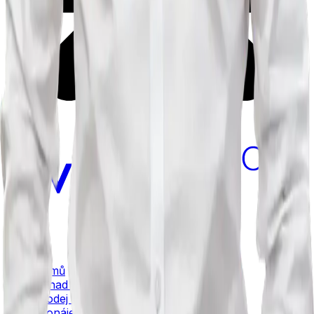
Navigace
Domů
Odhad cen nemovitosti
Prodej nemovitosti
Pronájem nemovitosti