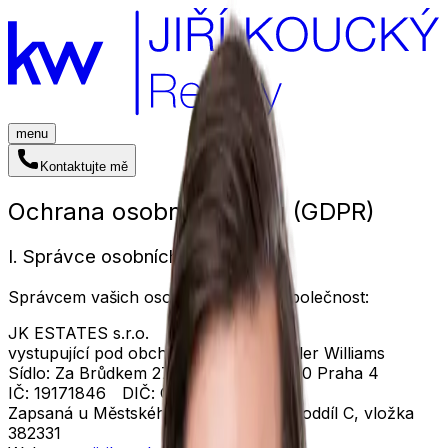
menu
Kontaktujte mě
Ochrana osobních údajů (GDPR)
I. Správce osobních údajů
Správcem vašich osobních údajů je společnost:
JK ESTATES s.r.o.
vystupující pod obchodní značkou
Keller Williams
Sídlo: Za Brůdkem 272, Šeberov 149 00 Praha 4
IČ: 19171846 DIČ: CZ19171846
Zapsaná u Městského soudu v Praze, oddíl C, vložka
382331