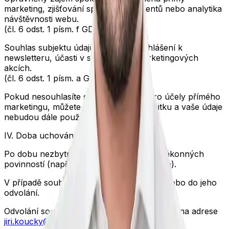
marketing, zjišťování spokojenosti klientů nebo analytika
návštěvnosti webu.
(čl. 6 odst. 1 písm. f GDPR)
Souhlas subjektu údajů
– např. při přihlášení k
newsletteru, účasti v soutěžích či marketingových
akcích.
(čl. 6 odst. 1 písm. a GDPR)
Pokud nesouhlasíte se zpracováním pro účely přímého
marketingu, můžete kdykoli vznést
námitku
a vaše údaje
nebudou dále používány.
IV. Doba uchování osobních údajů
Po dobu nezbytnou k plnění smlouvy a zákonných
povinností (např. účetní a daňová evidence).
V případě souhlasu po dobu nejdéle
3 let
nebo do jeho
odvolání.
Odvolání souhlasu můžete provést e-mailem na adrese
jiri.koucky@kwcz.cz
.