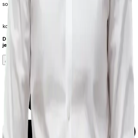
souladu s technologickým vývojem.
kontaktujte mě
Domluvte si schůzku
ještě dnes
CHCI BEZPLATNOU KONZULTACI