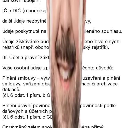
bankovní spojení,
IČ a DIČ (u podnikajících osob),
další údaje nezbytné pro plnění smlouvy,
údaje poskytnuté na základě vámi uděleného souhlasu.
Údaje získáváme buď přímo od vás, nebo z veřejných
rejstříků (např. obchodní či živnostenský rejstřík).
III. Účel a právní základ zpracování
Vaše osobní údaje zpracováváme z těchto důvodů:
Plnění smlouvy
– vytvoření nabídky, uzavření a plnění
smlouvy, vyřízení objednávky, reklamací či archivace
dokladů.
(čl. 6 odst. 1 písm. b GDPR)
Plnění právní povinnosti
– zejména povinností podle
daňových a účetních předpisů.
(čl. 6 odst. 1 písm. c GDPR)
Oprávněný zájem společnosti
– zejména přímý