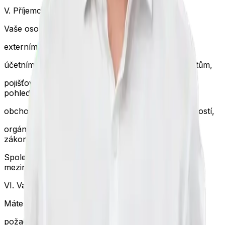
V. Příjemci osobních údajů
Vaše osobní údaje mohou být zpřístupněny:
externím dodavatelům IT a technických služeb,
účetním, daňovým poradcům, auditorům a advokátům,
pojišťovnám a inkasním agenturám při vymáhání
pohledávek,
obchodním zástupcům spolupracujícím se společností,
orgánům veřejné správy v případech stanovených
zákonem.
Společnost
nepředává osobní údaje mimo EU
ani
mezinárodním organizacím.
VI. Vaše práva
Máte právo:
požadovat informaci, jaké osobní údaje o vás